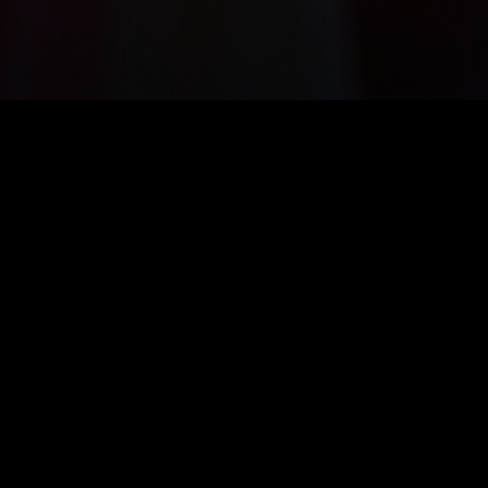
EPISODIOS
E17
1:07