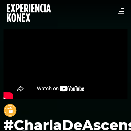
#CharlaDeAscen