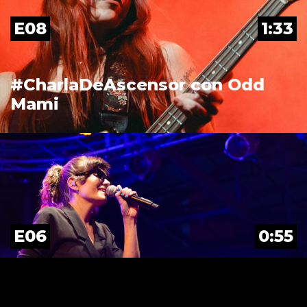
E08
1:33
#CharlaDeAscensor con Odd
Mami
E06
0:55
#CharlaDeAscensor con An