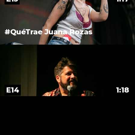
#QuéTrae Juana Rozas
E14
1:18
#QuéTrae Adrián Lakerman