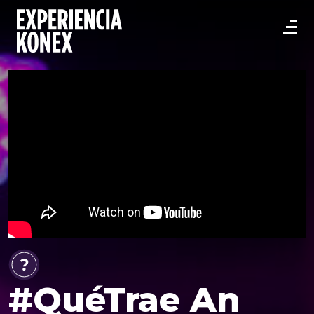
#QuéTrae An