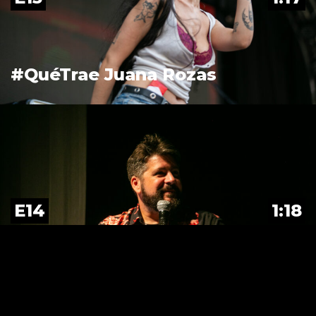
#QuéTrae Juana Rozas
E14
1:18
#QuéTrae Adrián Lakerman