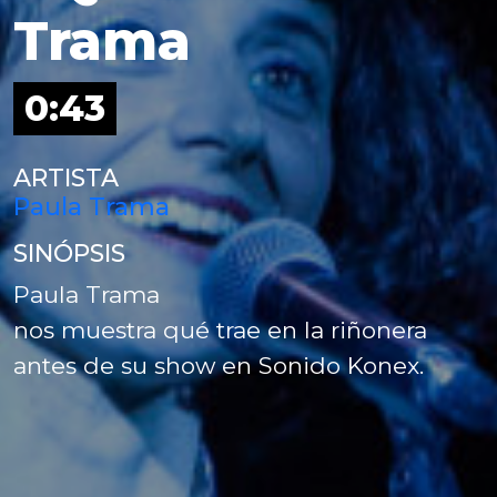
Trama
0:43
ARTISTA
Paula Trama
SINÓPSIS
Paula Trama
nos muestra qué trae en la riñonera
antes de su show en Sonido Konex.