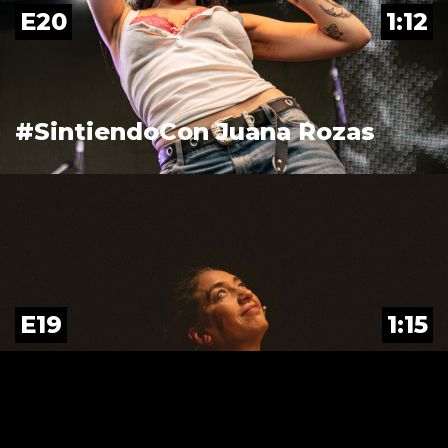
E20
1:12
#SintiendoCon Juana Rozas
E19
1:15
#SintiendoCon Lorena Vega