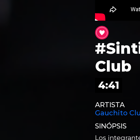
#Sint
Club
4:41
ARTISTA
Gauchito Cl
SINÓPSIS
Los integran