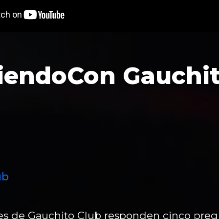
iendoCon Gauchi
ub
tes de Gauchito Club responden cinco preg