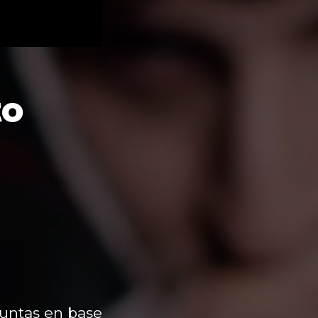
to
untas en base