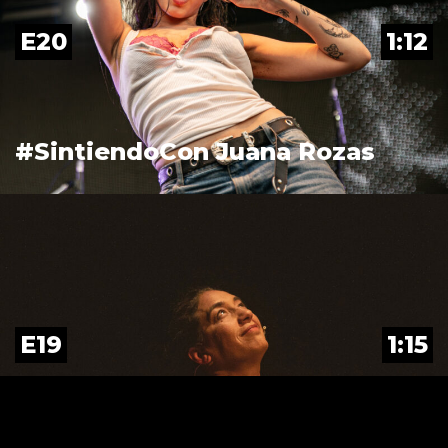
E20
1:12
#SintiendoCon Juana Rozas
E19
1:15