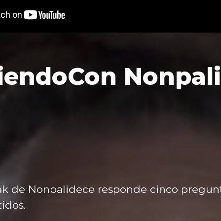
iendoCon Nonpal
ak de Nonpalidece responde cinco pregunt
tidos.