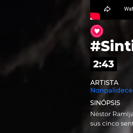
#Sint
2:43
ARTISTA
Nonpalidece
SINÓPSIS
Néstor Ramlj
sus cinco sen