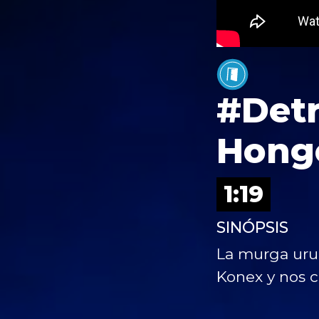
#Detr
Hong
1:19
SINÓPSIS
La murga urug
Konex y nos 