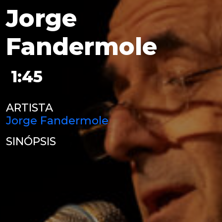
Jorge
Fandermole
1:45
ARTISTA
Jorge Fandermole
SINÓPSIS