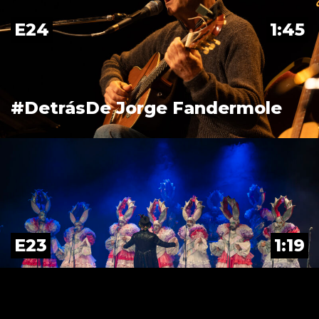
E24
1:45
#DetrásDe Jorge Fandermole
E23
1:19
#DetrásDe Curtidores de