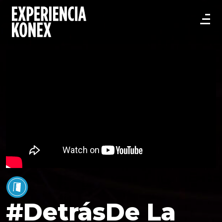
#DetrásDe La