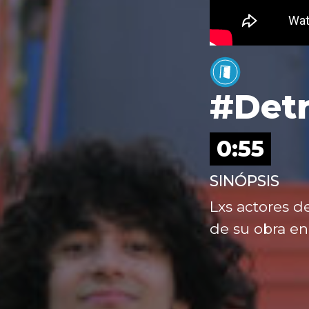
#Detr
0:55
SINÓPSIS
Lxs actores d
de su obra en