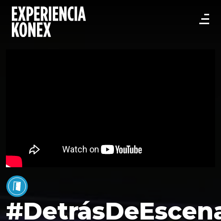
#DetrásDeEscen