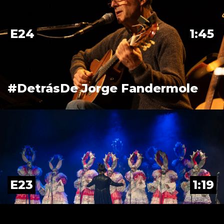
E24
1:45
#DetrásDe Jorge Fandermole
E23
1:19